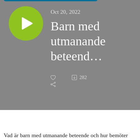
Oct 20, 2022
Barn med
utmanande
beteende
(Kort
282
avsnitt)
Vad är barn med utmanande beteende och hur bemöter